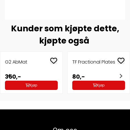
Kunder som kjøpte dette,
kjøpte også
G2 AbMat
TF Fractional Plates
350,-
80,-
Kjøp
Kjøp