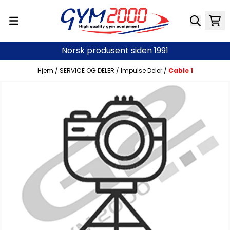
Hopp til innhold
Norsk produsent siden 1991
Hjem
/
SERVICE OG DELER
/
Impulse Deler
/
Cable 1