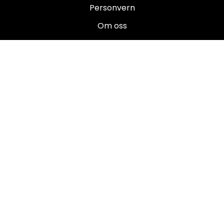
Personvern
Om oss
Salgsbetingelser
Brukermanualer
Nyhetsbrev
Registrer deg for å motta nyheter og tilbud!
E-post
Registrer deg