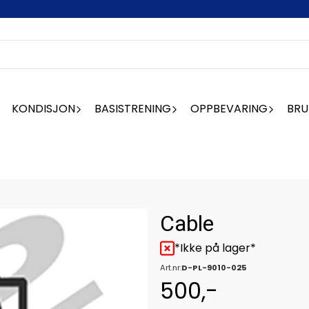
KONDISJON
BASISTRENING
OPPBEVARING
BRU
Cable
*Ikke på lager*
Art.nr:
D-PL-9010-025
500,-