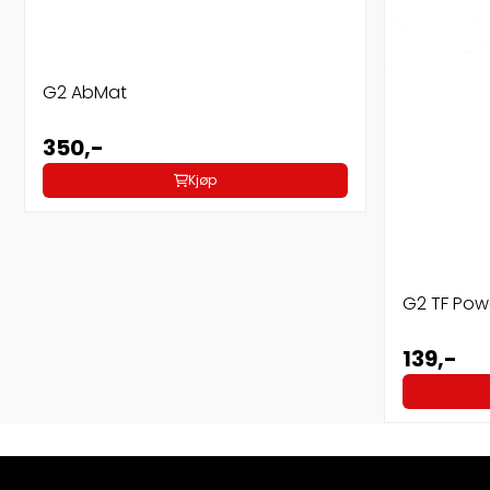
G2 AbMat
350,-
Kjøp
G2 TF Po
139,-