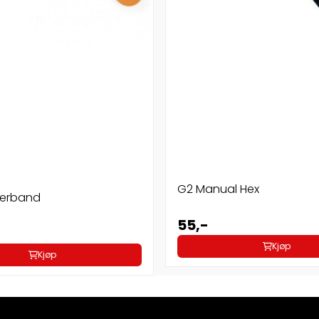
G2 Manual Hex
werband
55,-
Kjøp
Kjøp