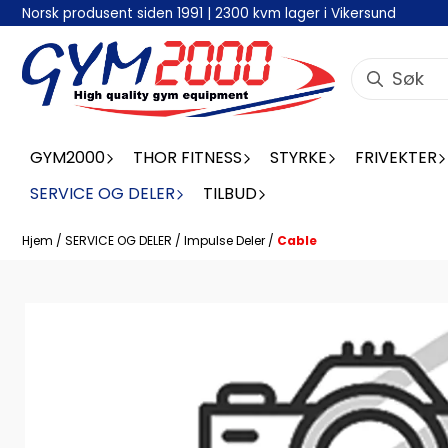
Norsk produsent siden 1991 | 2300 kvm lager i Vikersund
Hopp til innhold
GYM2000
THOR FITNESS
STYRKE
FRIVEKTER
SERVICE OG DELER
TILBUD
Hjem
/
SERVICE OG DELER
/
Impulse Deler
/
Cable