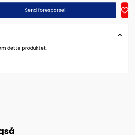
Send forespørsel
 om dette produktet.
også