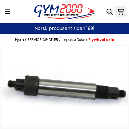
Hopp til innhold
Norsk produsent siden 1991
Hjem
/
SERVICE OG DELER
/
Impulse Deler
/
Flywheel axle