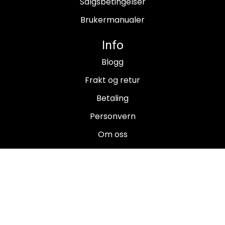
Salgsbetingelser
Brukermanualer
Info
Blogg
Frakt og retur
Betaling
Personvern
Om oss
Salgsbetingelser
Brukermanualer
Nyhetsbrev
Registrer deg for å motta nyheter og tilbud!
E-post