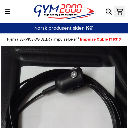
Hopp til innhold
Norsk produsent siden 1991
Hjem
/
SERVICE OG DELER
/
Impulse Deler
/
Impulse Cable IT9313