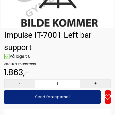
Impulse IT-7001 Left bar
support
På lager
: 6
Art.nr:
D-IT-7001-005
1.863,-
-
+
Send forespørsel