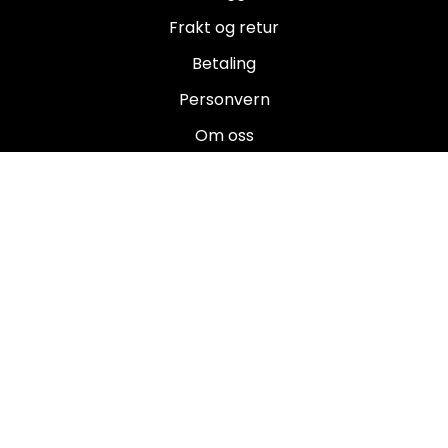
Frakt og retur
Betaling
Personvern
Om oss
Salgsbetingelser
Brukermanualer
Nyhetsbrev
Registrer deg for å motta nyheter og tilbud!
E-post
Registrer deg