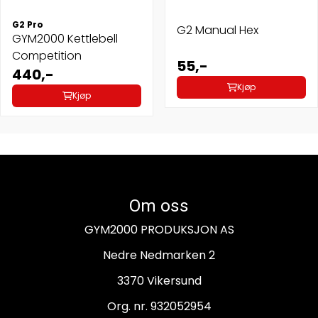
G2 Pro
G2 Manual Hex
GYM2000 Kettlebell
Competition
55,-
440,-
Kjøp
Kjøp
Om oss
GYM2000 PRODUKSJON AS
Nedre Nedmarken 2
3370 Vikersund
Org. nr. 932052954