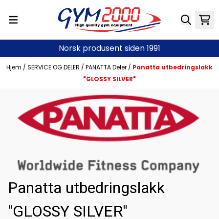
Hopp til innhold
Norsk produsent siden 1991
Hjem
/
SERVICE OG DELER
/
PANATTA Deler
/
Panatta utbedringslakk
"GLOSSY SILVER"
Panatta utbedringslakk
"GLOSSY SILVER"