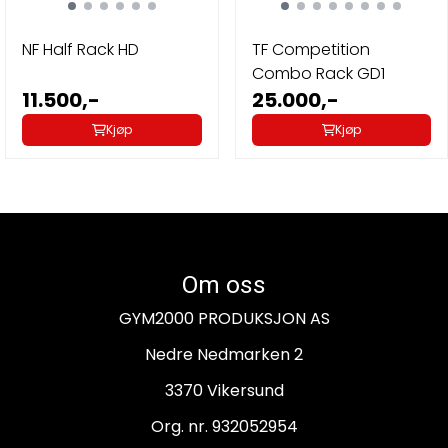
NF Half Rack HD
TF Competition
Combo Rack GD1
11.500,-
25.000,-
Kjøp
Kjøp
Om oss
GYM2000 PRODUKSJON AS
Nedre Nedmarken 2
3370 Vikersund
Org. nr. 932052954