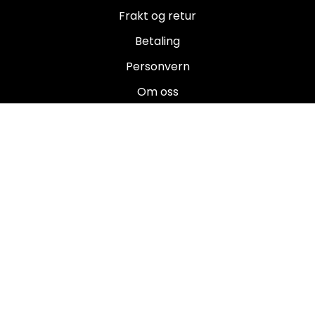
Frakt og retur
Betaling
Personvern
Om oss
Salgsbetingelser
Brukermanualer
Nyhetsbrev
Registrer deg for å motta nyheter og tilbud!
E-post
Registrer deg