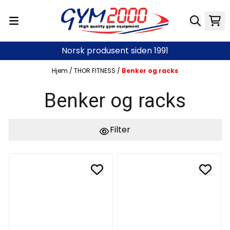
Hopp til innhold
Norsk produsent siden 1991
Hjem
/
THOR FITNESS
/
Benker og racks
Benker og racks
Filter