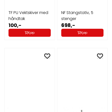
TF PU Vektskiver med
NF Stangstativ, 5
håndtak
stenger
100,-
698,-
Kjøp
Kjøp