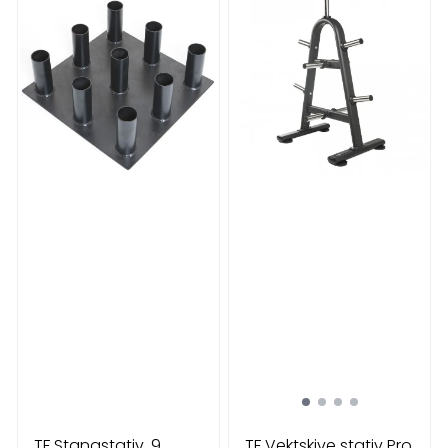
TF Stangstativ, 9
TF Vektskive stativ Pro