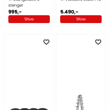
stenger
995,-
5.490,-
Kjøp
Kjøp