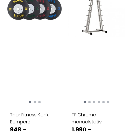
Thor Fitness Konk
TF Chrome
Bumpere
manualstativ
948,-
1.990,-