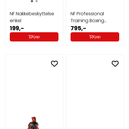
NF Nakkebeskyttelse
NF Professional
enkel
Training Boxing
199,-
Gloves 12oz
795,-
Kjøp
Kjøp