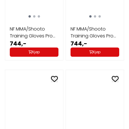
NF MMA/Shooto
NF MMA/Shooto
Training Gloves Pro
Training Gloves Pro
Black large
744,-
Black medium
744,-
Kjøp
Kjøp