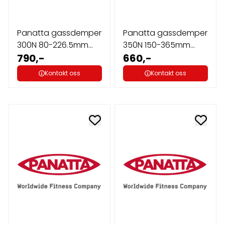
Panatta gassdemper
Panatta gassdemper
300N 80-226.5mm
350N 150-365mm
D.6mm 082457
790,-
D.6mm
660,-
Kontakt oss
Kontakt oss