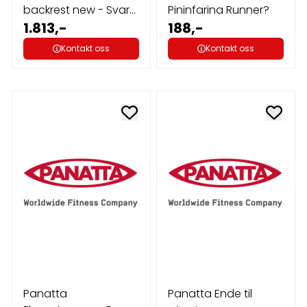
backrest new - Svart,
Pininfarina Runner?
standard
1.813,-
188,-
Kontakt oss
Kontakt oss
Panatta
Panatta Ende til