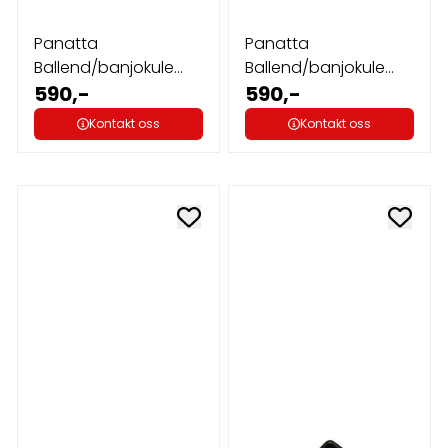
Panatta
Panatta
Ballend/banjokule
Ballend/banjokule
stor L
590,-
stor R
590,-
Kontakt oss
Kontakt oss