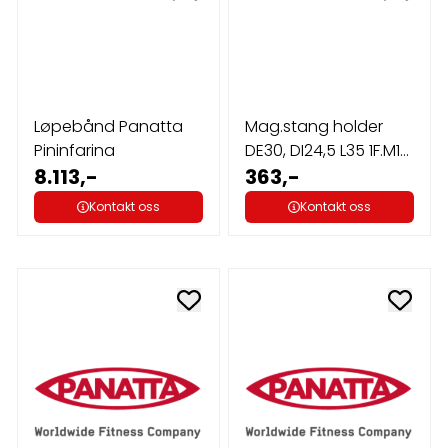
Løpebånd Panatta
Mag.stang holder
Pininfarina
DE30, DI24,5 L35 1F.M10
8.113,-
Panatta
363,-
Kontakt oss
Kontakt oss