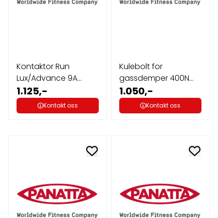
Kontaktor Run
Kulebolt for
Lux/Advance 9A
gassdemper 400N
24VDC Panatta
1.125,-
120-325mm Panatta,
1.050,-
...
Kontakt oss
Kontakt oss