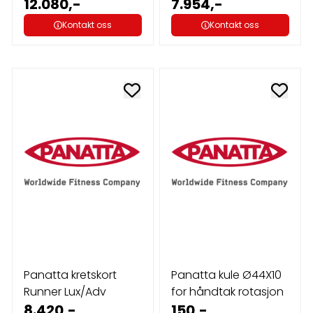
12.080,-
7.954,-
Kontakt oss
Kontakt oss
Panatta kretskort
Panatta kule Ø44X10
Runner Lux/Adv
for håndtak rotasjon
8.420,-
150,-