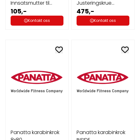
Innsatsmutter til
Justeringskrue
holker
105,-
(Snappers) lang
475,-
Kontakt oss
Kontakt oss
Panatta karabinkrok
Panatta karabinkrok
8x80
INSIDE