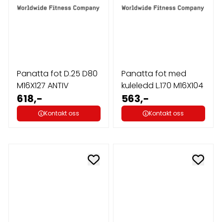
Panatta fot D.25 D80
Panatta fot med
M16X127 ANTIV
kuleledd L.170 M16X104
618,-
563,-
Kontakt oss
Kontakt oss