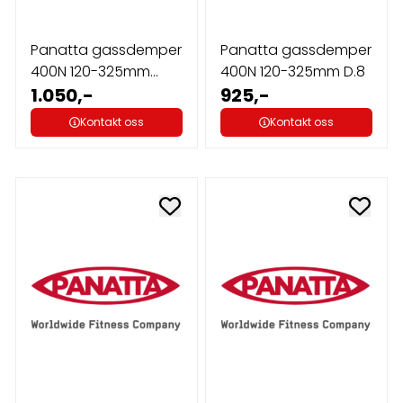
Panatta gassdemper
Panatta gassdemper
400N 120-325mm
400N 120-325mm D.8
D.6mm
1.050,-
925,-
Kontakt oss
Kontakt oss