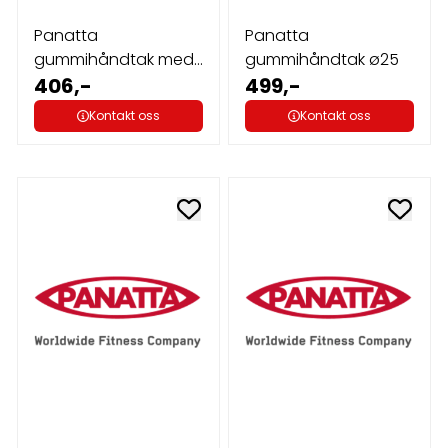
Panatta
Panatta
gummihåndtak med
gummihåndtak ø25
hull Ø25
406,-
499,-
Kontakt oss
Kontakt oss