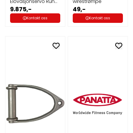
Elovasjonservo Run
wirestrømpe
Advance
9.875,-
49,-
Kontakt oss
Kontakt oss