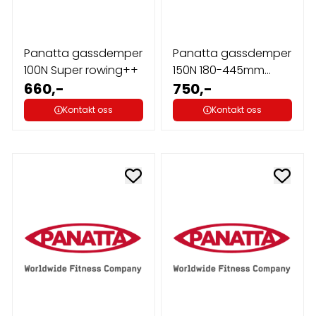
Panatta gassdemper
Panatta gassdemper
100N Super rowing++
150N 180-445mm
660,-
D.8mm
750,-
Kontakt oss
Kontakt oss