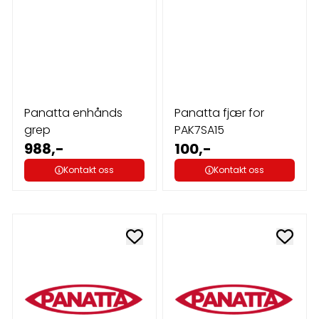
Panatta enhånds
Panatta fjær for
grep
PAK7SA15
988,-
100,-
Kontakt oss
Kontakt oss