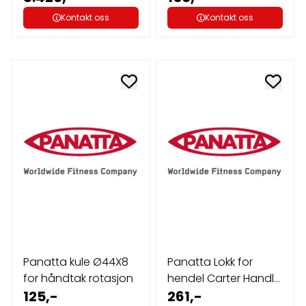
Kontakt oss
Kontakt oss
Panatta kule Ø44X8
Panatta Lokk for
for håndtak rotasjon
hendel Carter Handle
125,-
X-Pression ...
261,-