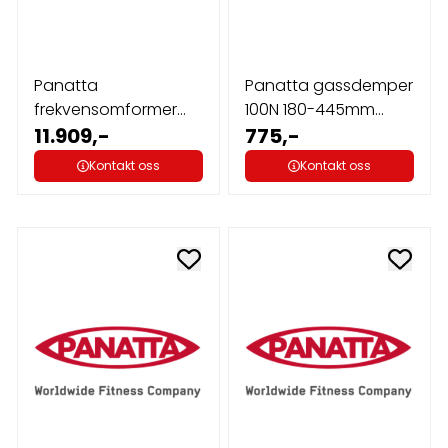
Panatta
Panatta gassdemper
frekvensomformer
100N 180-445mm
Runner
11.909,-
D.8mm
775,-
Kontakt oss
Kontakt oss