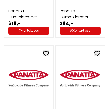
Panatta
Panatta
Gummidemper
Gummidemper
40X30 2 M8 90S
618,-
magasin
284,-
Kontakt oss
Kontakt oss