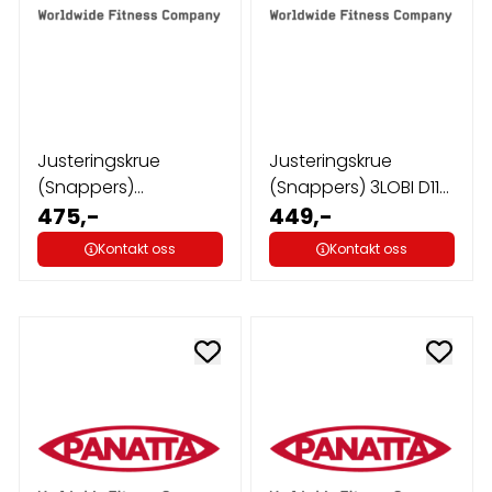
Justeringskrue
Justeringskrue
(Snappers)
(Snappers) 3LOBI D11
20ESAM6L43 Panatta
475,-
Panatta
449,-
Kontakt oss
Kontakt oss