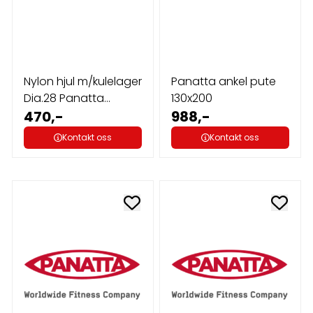
Nylon hjul m/kulelager
Panatta ankel pute
Dia.28 Panatta
130x200
C/Cusci ...
470,-
988,-
Kontakt oss
Kontakt oss