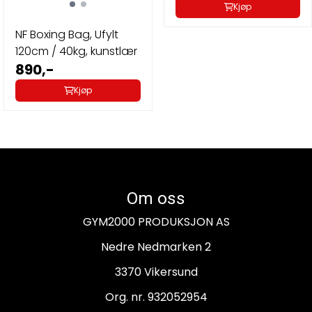
Kjøp
NF Boxing Bag, Ufylt
120cm / 40kg, kunstlær
890,-
Kjøp
Om oss
GYM2000 PRODUKSJON AS
Nedre Nedmarken 2
3370 Vikersund
Org. nr. 932052954