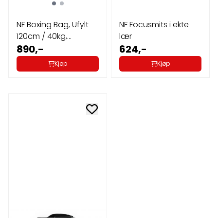
NF Boxing Bag, Ufylt
NF Focusmits i ekte
120cm / 40kg,
lær
kunstlær
890,-
624,-
Kjøp
Kjøp