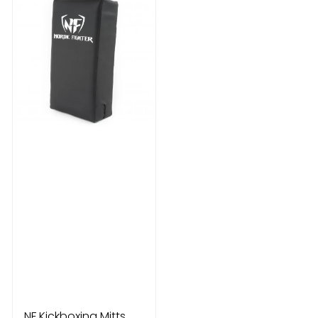
NF Kickboxing Mitts