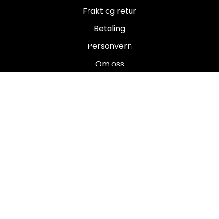
Frakt og retur
Betaling
Personvern
Om oss
Salgsbetingelser
Brukermanualer
Nyhetsbrev
Registrer deg for å motta nyheter og tilbud!
E-post
Registrer deg