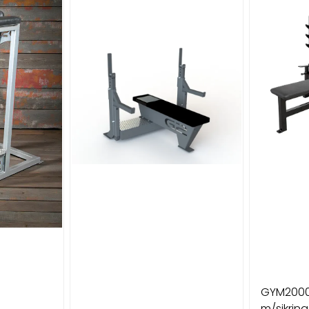
GYM2000
m/sikring