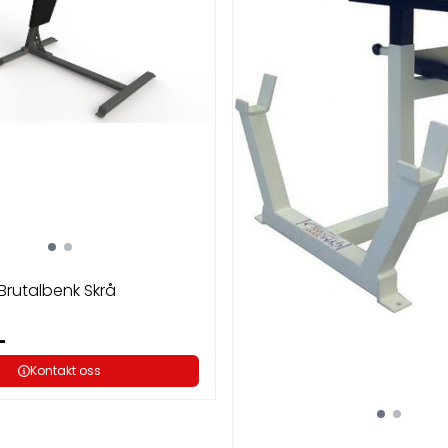
rutalbenk Skrå
-
Kontakt oss