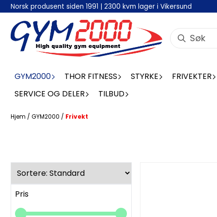
Norsk produsent siden 1991 | 2300 kvm lager i Vikersund
Hopp til innhold
GYM2000
THOR FITNESS
STYRKE
FRIVEKTER
SERVICE OG DELER
TILBUD
Hjem
/
GYM2000
/
Frivekt
Pris