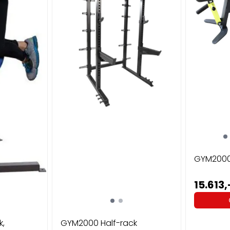
GYM2000
15.613,
k,
GYM2000 Half-rack