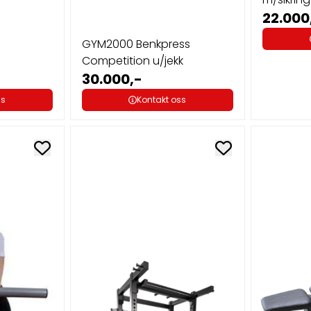
22.000
GYM2000 Benkpress
Competition u/jekk
30.000,-
ss
Kontakt oss