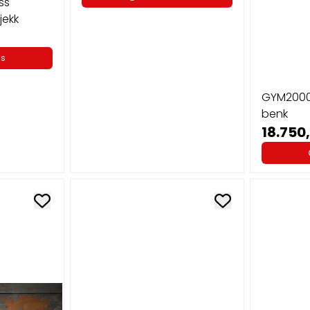
ss
jekk
ss
GYM2000 
benk
18.750