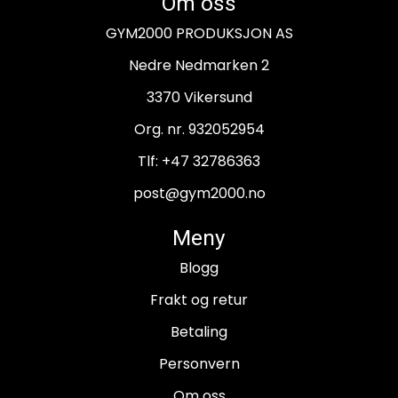
Om oss
GYM2000 PRODUKSJON AS
Nedre Nedmarken 2
3370 Vikersund
Org. nr. 932052954
Tlf:
+47 32786363
post@gym2000.no
Meny
Blogg
Frakt og retur
Betaling
Personvern
Om oss