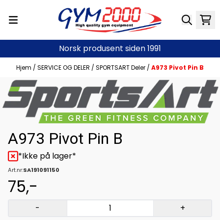
Hopp til innhold
Norsk produsent siden 1991
Hjem
/
SERVICE OG DELER
/
SPORTSART Deler
/
A973 Pivot Pin B
A973 Pivot Pin B
*Ikke på lager*
Art.nr:
SA191091150
75,-
-
+