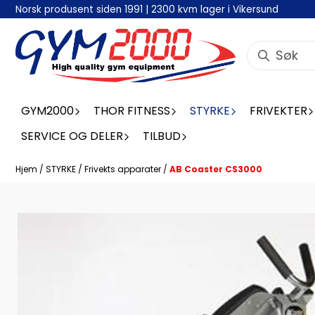
Norsk produsent siden 1991 | 2300 kvm lager i Vikersund
Hopp til innhold
GYM2000
THOR FITNESS
STYRKE
FRIVEKTER
SERVICE OG DELER
TILBUD
Hjem
/
STYRKE
/
Frivekts apparater
/
AB Coaster CS3000