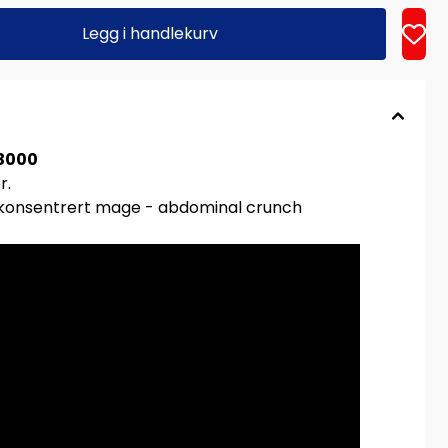
Legg i handlekurv
3000
r.
konsentrert mage - abdominal crunch