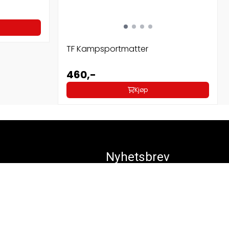
TF Kampsportmatter
460,-
Kjøp
Nyhetsbrev
Registrer deg for å motta nyheter og
tilbud!
E-post