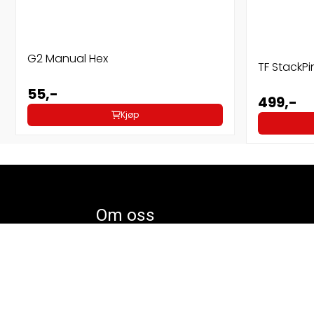
G2 Manual Hex
TF StackPi
55,-
499,-
Kjøp
Om oss
GYM2000 PRODUKSJON AS
Nedre Nedmarken 2
3370 Vikersund