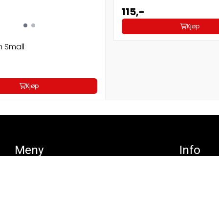
115,-
Kjøp
n Small
Kjøp
Meny
Info
Blogg
Blogg
Frakt og retur
Frakt og retur
Betaling
Betaling