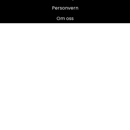
Personvern
Om oss
Salgsbetingelser
Brukermanualer
Nyhetsbrev
Registrer deg for å motta nyheter og tilbud!
E-post
Registrer deg