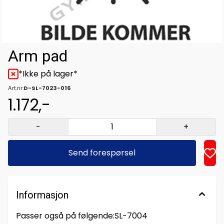
Arm pad
*Ikke på lager*
Art.nr:
D-SL-7023-016
1.172,-
-
+
Send forespørsel
Informasjon
Passer også på følgende:SL-7004