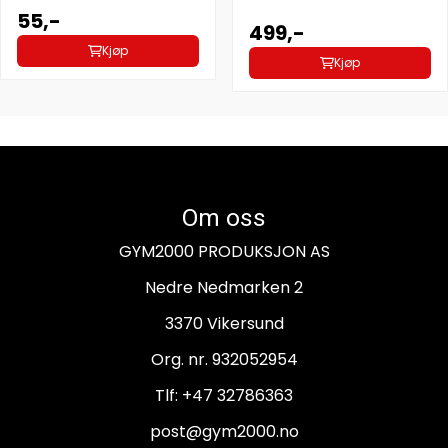
55,-
499,-
Kjøp
Kjøp
Om oss
GYM2000 PRODUKSJON AS
Nedre Nedmarken 2
3370 Vikersund
Org. nr. 932052954
Tlf:
+47 32786363
post@gym2000.no