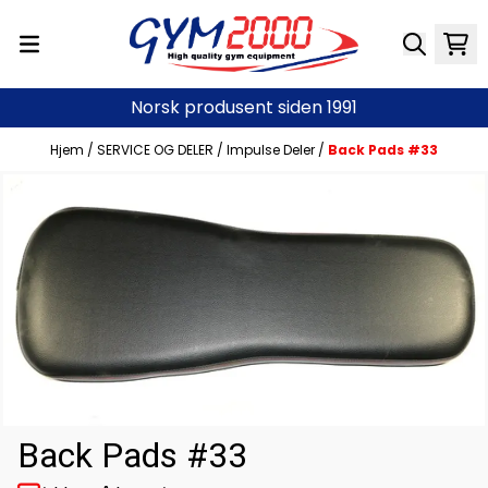
Hopp til innhold
Norsk produsent siden 1991
Hjem
/
SERVICE OG DELER
/
Impulse Deler
/
Back Pads #33
Back Pads #33