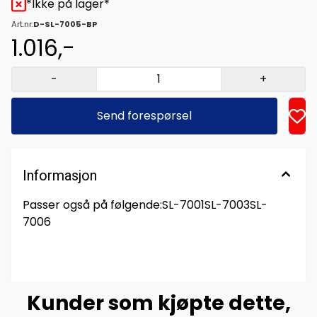
*Ikke på lager*
Art.nr:
D-SL-7005-BP
1.016,-
-
+
Send forespørsel
Informasjon
Passer også på følgende:SL-7001SL-7003SL-
7006
Kunder som kjøpte dette,