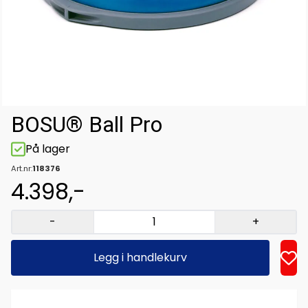
BOSU® Ball Pro
På lager
Art.nr:
118376
4.398,-
-
+
Legg i handlekurv