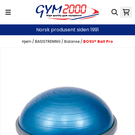
Hopp til innhold
Norsk produsent siden 1991
Hjem
/
BASISTRENING
/
Balanse
/
BOSU® Ball Pro