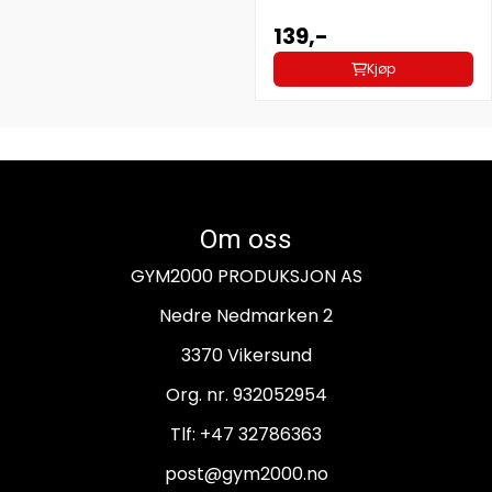
139,-
Kjøp
Om oss
GYM2000 PRODUKSJON AS
Nedre Nedmarken 2
3370 Vikersund
Org. nr. 932052954
Tlf:
+47 32786363
post@gym2000.no