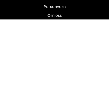
Personvern
Om oss
Salgsbetingelser
Brukermanualer
Nyhetsbrev
Registrer deg for å motta nyheter og tilbud!
E-post
Registrer deg