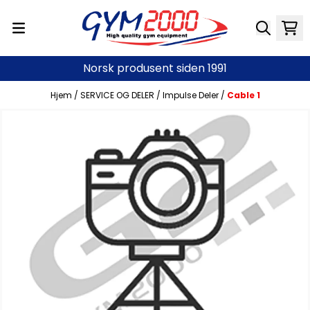
Hopp til innhold
Norsk produsent siden 1991
Hjem
/
SERVICE OG DELER
/
Impulse Deler
/
Cable 1