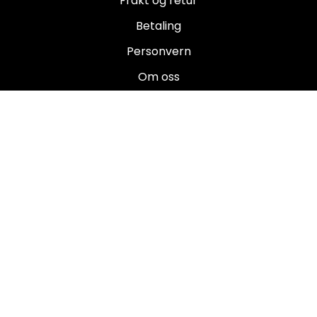
Frakt og retur
Betaling
Personvern
Om oss
Salgsbetingelser
Brukermanualer
Nyhetsbrev
Registrer deg for å motta nyheter og tilbud!
E-post
Registrer deg