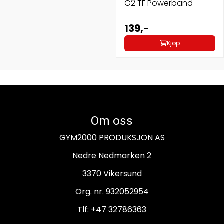
G2 TF Powerband
139,-
Kjøp
Om oss
GYM2000 PRODUKSJON AS
Nedre Nedmarken 2
3370 Vikersund
Org. nr. 932052954
Tlf:
+47 32786363