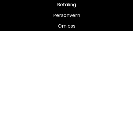
Betaling
Personvern
Om oss
Salgsbetingelser
Brukermanualer
Nyhetsbrev
Registrer deg for å motta nyheter og tilbud!
E-post
Registrer deg