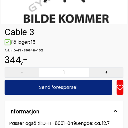
Cable 3
På lager
: 15
Art.nr:
D-IT-8004B-102
344,-
-
+
Send forespørsel
Informasjon
Passer også til:D-IT-8001-049Lengde: ca. 12,7