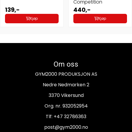
Competition
139,-
440,-
Kjøp
Kjøp
Om oss
GYM2000 PRODUKSJON AS
Nedre Nedmarken 2
3370 Vikersund
Org. nr. 932052954
Tlf:
+47 32786363
post@gym2000.no