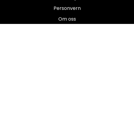
Personvern
Om oss
Salgsbetingelser
Brukermanualer
Nyhetsbrev
Registrer deg for å motta nyheter og tilbud!
E-post
Registrer deg