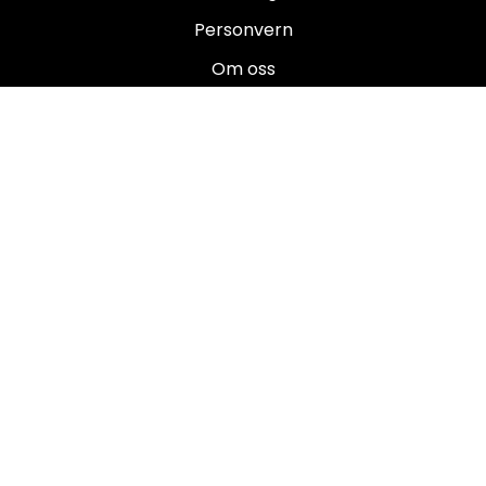
Personvern
Om oss
Salgsbetingelser
Brukermanualer
Nyhetsbrev
Registrer deg for å motta nyheter og tilbud!
E-post
Registrer deg