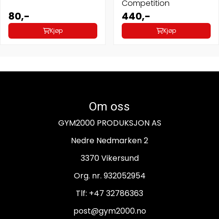
Competition
80,-
440,-
Kjøp
Kjøp
Om oss
GYM2000 PRODUKSJON AS
Nedre Nedmarken 2
3370 Vikersund
Org. nr. 932052954
Tlf:
+47 32786363
post@gym2000.no