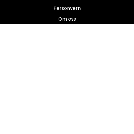
Personvern
Om oss
Salgsbetingelser
Brukermanualer
Nyhetsbrev
Registrer deg for å motta nyheter og tilbud!
E-post
Registrer deg