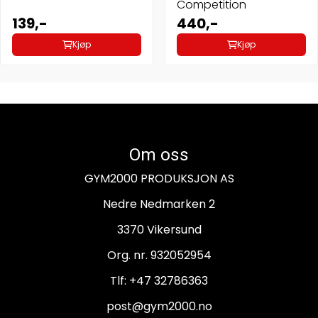
Competition
139,-
440,-
Kjøp
Kjøp
Om oss
GYM2000 PRODUKSJON AS
Nedre Nedmarken 2
3370 Vikersund
Org. nr. 932052954
Tlf:
+47 32786363
post@gym2000.no