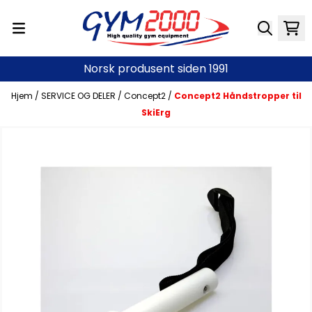
Hopp til innhold
Norsk produsent siden 1991
Hjem
/
SERVICE OG DELER
/
Concept2
/
Concept2 Håndstropper til
SkiErg