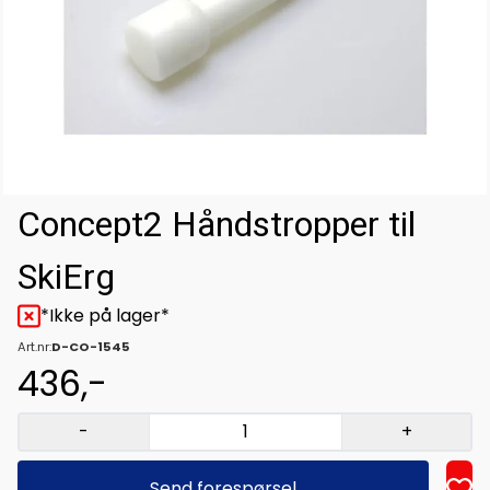
Concept2 Håndstropper til
SkiErg
*Ikke på lager*
Art.nr:
D-CO-1545
436,-
-
+
Send forespørsel