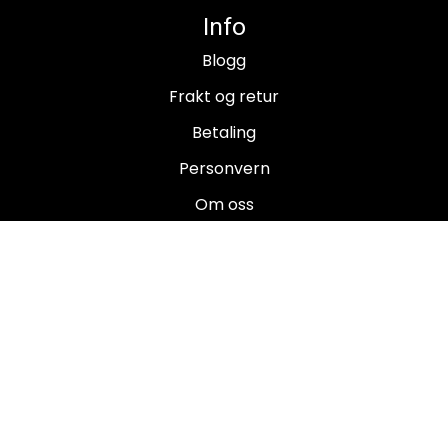
Info
Blogg
Frakt og retur
Betaling
Personvern
Om oss
Salgsbetingelser
Brukermanualer
Nyhetsbrev
Registrer deg for å motta nyheter og tilbud!
E-post