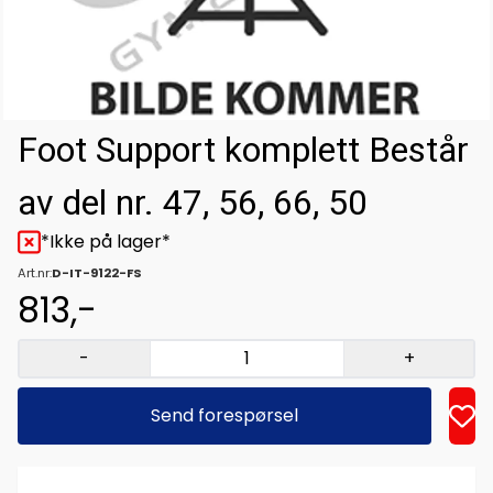
Foot Support komplett Består
av del nr. 47, 56, 66, 50
*Ikke på lager*
Art.nr:
D-IT-9122-FS
813,-
-
+
Send forespørsel