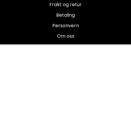
Frakt og retur
Betaling
Personvern
Om oss
Salgsbetingelser
Brukermanualer
Nyhetsbrev
Registrer deg for å motta nyheter og tilbud!
E-post
Registrer deg