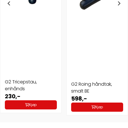
G2 Tricepstau,
G2 Roing håndtak,
enhånds
smalt BE
230,-
598,-
Kjøp
Kjøp