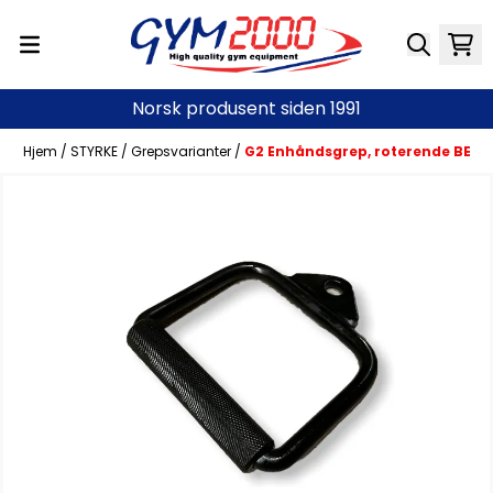
Hopp til innhold
Norsk produsent siden 1991
Hjem
/
STYRKE
/
Grepsvarianter
/
G2 Enhåndsgrep, roterende BE