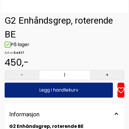
G2 Enhåndsgrep, roterende
BE
På lager
Art.nr:
54617
450,-
-
+
Legg i handlekurv
Informasjon
G2 Enhåndsgrep, roterende BE