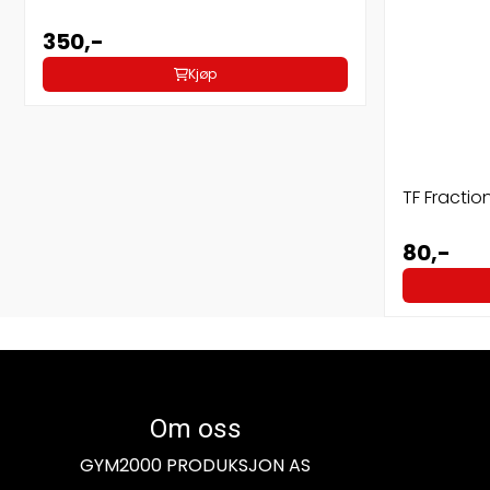
350,-
Kjøp
TF Fractio
80,-
Om oss
GYM2000 PRODUKSJON AS