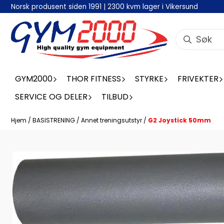
Norsk produsent siden 1991 | 2300 kvm lager i Vikersund
Hopp til innhold
GYM2000
THOR FITNESS
STYRKE
FRIVEKTER
SERVICE OG DELER
TILBUD
Hjem
/
BASISTRENING
/
Annet treningsutstyr
/
G2 Joystick 50mm