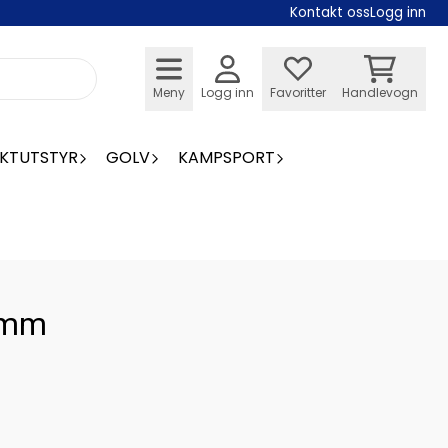
Kontakt oss
Logg inn
Meny
Logg inn
Favoritter
Handlevogn
KTUTSTYR
GOLV
KAMPSPORT
0mm