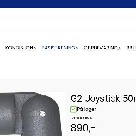
KONDISJON
BASISTRENING
OPPBEVARING
BRU
G2 Joystick 5
På lager
Art.nr:
53805
890,-