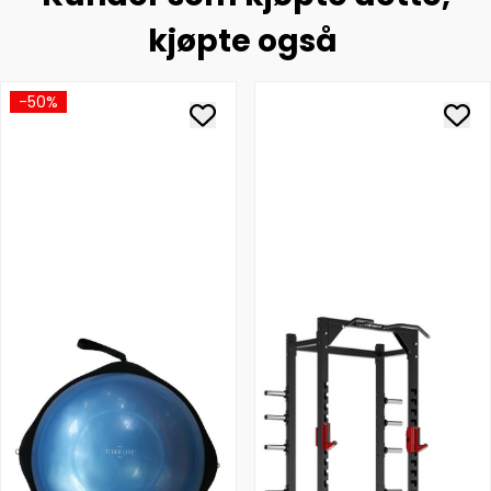
kjøpte også
-50%