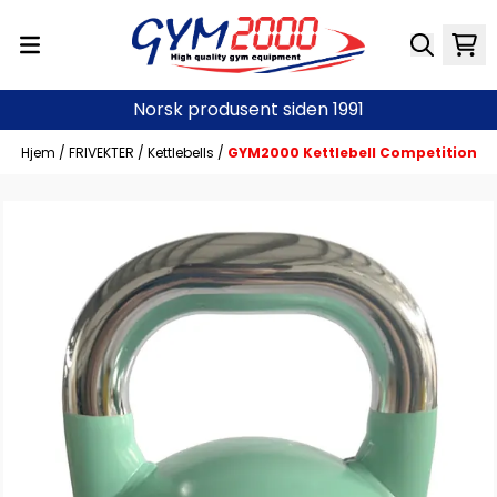
Hopp til innhold
Norsk produsent siden 1991
Hjem
/
FRIVEKTER
/
Kettlebells
/
GYM2000 Kettlebell Competition