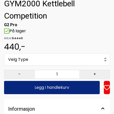
GYM2000 Kettlebell
Competition
G2 Pro
På lager
Art.nr:
54440
440,-
Velg Type
-
+
Legg i handlekurv
Informasjon