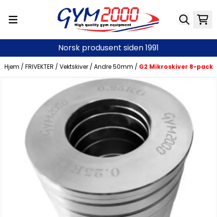
Hopp til innhold
Norsk produsent siden 1991
Hjem
/
FRIVEKTER
/
Vektskiver
/
Andre 50mm
/
G2 Mikroskiver 8-pack