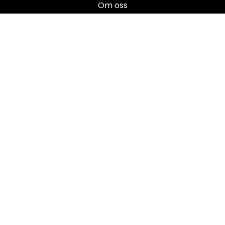
Om oss
Salgsbetingelser
Brukermanualer
Nyhetsbrev
Registrer deg for å motta nyheter og tilbud!
E-post
Registrer deg