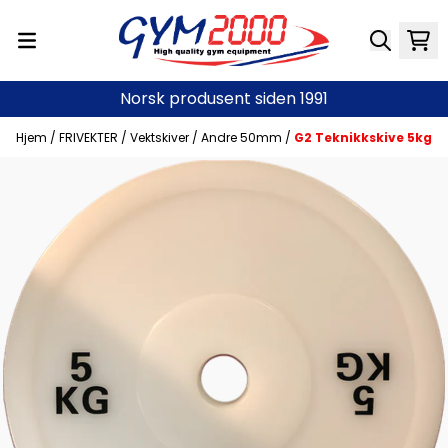
Hopp til innhold
Norsk produsent siden 1991
Hjem
/
FRIVEKTER
/
Vektskiver
/
Andre 50mm
/
G2 Teknikkskive 5kg