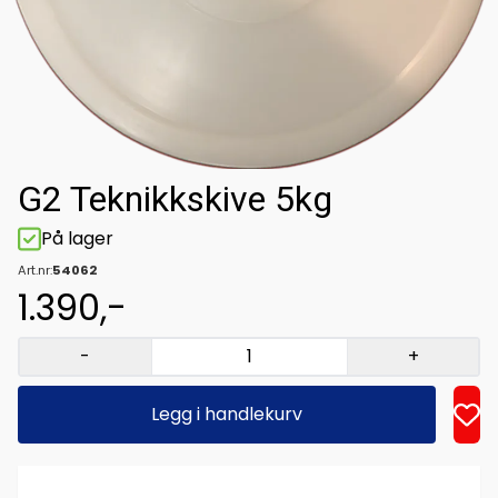
G2 Teknikkskive 5kg
På lager
Art.nr:
54062
1.390,-
-
+
Legg i handlekurv