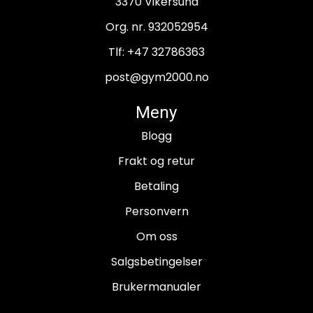
3370 Vikersund
Org. nr. 932052954
Tlf:
+47 32786363
post@gym2000.no
Meny
Blogg
Frakt og retur
Betaling
Personvern
Om oss
Salgsbetingelser
Brukermanualer