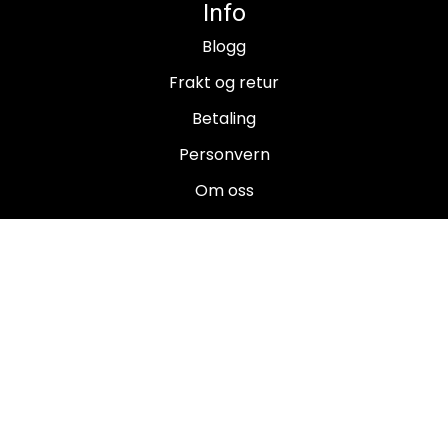
Info
Blogg
Frakt og retur
Betaling
Personvern
Om oss
Salgsbetingelser
Brukermanualer
Nyhetsbrev
Registrer deg for å motta nyheter og tilbud!
E-post