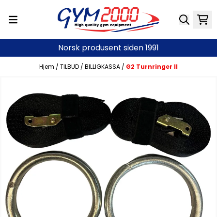
Hopp til innhold
Norsk produsent siden 1991
Hjem
/
TILBUD
/
BILLIGKASSA
/
G2 Turnringer II