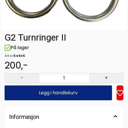
G2 Turnringer II
På lager
Art.nr:
54945
200,-
-
+
Legg i handlekurv
Informasjon