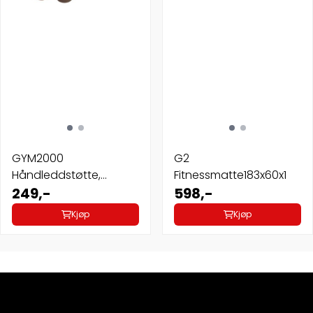
GYM2000
G2
Håndleddstøtte,
Fitnessmatte183x60x1
neoprene II
249,-
598,-
Kjøp
Kjøp