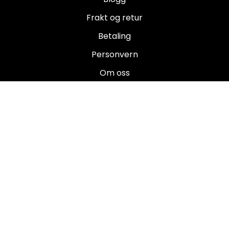
Frakt og retur
Betaling
Personvern
Om oss
Salgsbetingelser
Brukermanualer
Nyhetsbrev
Registrer deg for å motta nyheter og tilbud!
E-post
Registrer deg