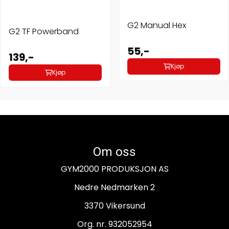
G2 Manual Hex
G2 TF Powerband
55,-
139,-
Kjøp
Kjøp
Om oss
GYM2000 PRODUKSJON AS
Nedre Nedmarken 2
3370 Vikersund
Org. nr. 932052954