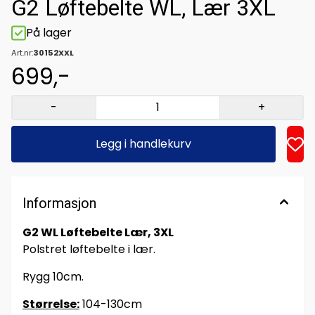
G2 Løftebelte WL, Lær 3XL
På lager
Art.nr:
30152XXL
699,-
-
+
Legg i handlekurv
Informasjon
G2 WL Løftebelte Lær, 3XL
Polstret løftebelte i lær.
Rygg 10cm.
Størrelse:
104-130cm