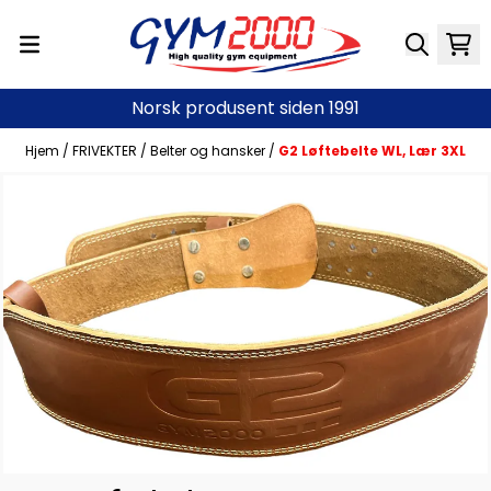
Hopp til innhold
Norsk produsent siden 1991
Hjem
/
FRIVEKTER
/
Belter og hansker
/
G2 Løftebelte WL, Lær 3XL