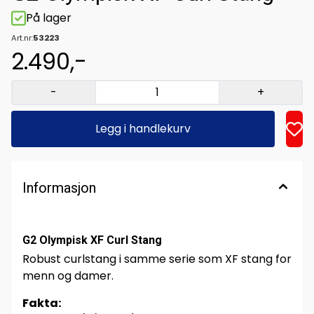
På lager
Art.nr:
53223
2.490,-
-
+
Legg i handlekurv
Informasjon
G2 Olympisk XF Curl Stang
Robust curlstang i samme serie som XF stang for
menn og damer.
Fakta: