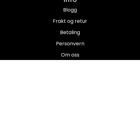
Blogg
Frakt og retur
Betaling
Personvern
Om oss
Salgsbetingelser
Brukermanualer
Nyhetsbrev
Registrer deg for å motta nyheter og tilbud!
E-post
Registrer deg