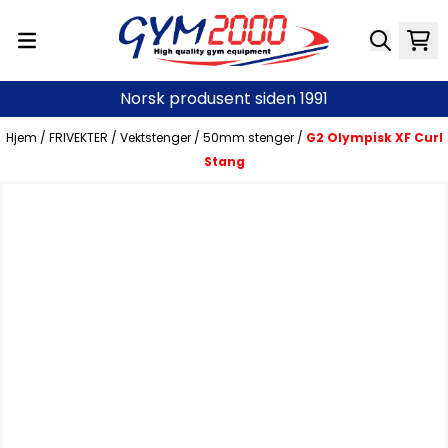
Hopp til innhold
Norsk produsent siden 1991
Hjem
/
FRIVEKTER
/
Vektstenger
/
50mm stenger
/
G2 Olympisk XF Curl
Stang