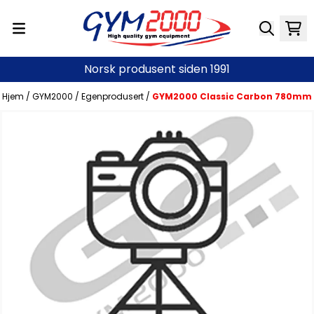
Hopp til innhold
Norsk produsent siden 1991
Hjem
/
GYM2000
/
Egenprodusert
/
GYM2000 Classic Carbon 780mm