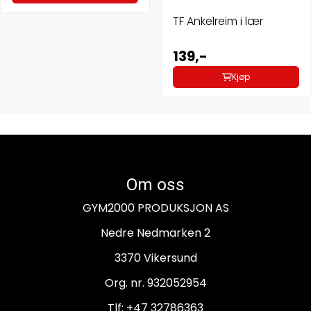
TF Ankelreim i lær
139,-
Kjøp
Om oss
GYM2000 PRODUKSJON AS
Nedre Nedmarken 2
3370 Vikersund
Org. nr. 932052954
Tlf:
+47 32786363