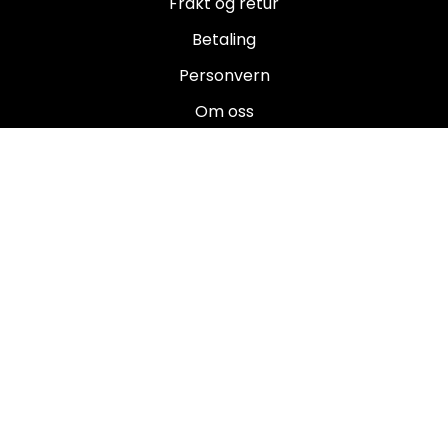
Frakt og retur
Betaling
Personvern
Om oss
Salgsbetingelser
Brukermanualer
Nyhetsbrev
Registrer deg for å motta nyheter og tilbud!
E-post
Registrer deg