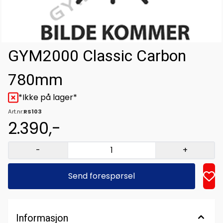
GYM2000 Classic Carbon
780mm
*Ikke på lager*
Art.nr:
RS103
2.390,-
-
+
Send forespørsel
Informasjon