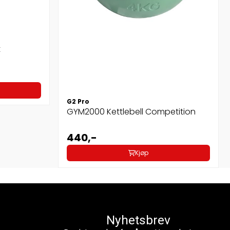
t
G2 Pro
GYM2000 Kettlebell Competition
440,-
Kjøp
Nyhetsbrev