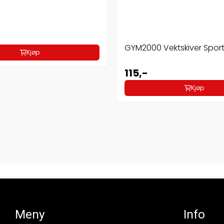
GYM2000 Vektskiver Spor
Kjøp
115,-
Kjøp
Meny
Info