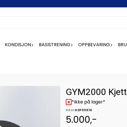
KONDISJON
BASISTRENING
OPPBEVARING
BRU
GYM2000 Kjett
*Ikke på lager*
Art.nr:
G2P00616
5.000,-