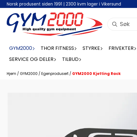
Norsk produsent siden 1991 | 2300 kvm lager i Vikersund
Hopp til innhold
GYM2000
THOR FITNESS
STYRKE
FRIVEKTER
SERVICE OG DELER
TILBUD
Hjem
/
GYM2000
/
Egenprodusert
/
GYM2000 Kjetting Rack