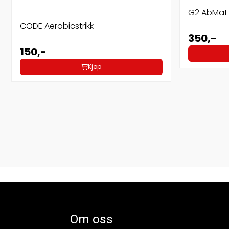
G2 AbMat
CODE Aerobicstrikk
350,-
150,-
Kjøp
Om oss