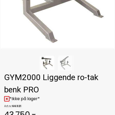
GYM2000 Liggende ro-tak
benk PRO
*Ikke på lager*
Art.nr:
66321
43.750,-