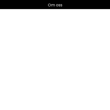
Om oss
Salgsbetingelser
Brukermanualer
Nyhetsbrev
Registrer deg for å motta nyheter og tilbud!
E-post
Registrer deg