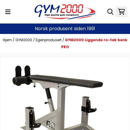
Hopp til innhold
Norsk produsent siden 1991
Hjem
/
GYM2000
/
Egenprodusert
/
GYM2000 Liggende ro-tak benk
PRO