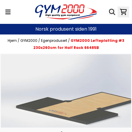
Hopp til innhold
Norsk produsent siden 1991
Hjem
/
GYM2000
/
Egenprodusert
/
GYM2000 Løfteplatting #3
230x260cm for Half Rack 66485B