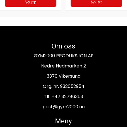
Kjøp
Kjøp
Om oss
GYM2000 PRODUKSJON AS
Nedre Nedmarken 2
3370 Vikersund
Org. nr. 932052954
Tlf:
+47 32786363
post@gym2000.no
Meny