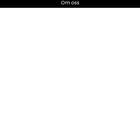
Om oss
Salgsbetingelser
Brukermanualer
Nyhetsbrev
Registrer deg for å motta nyheter og tilbud!
E-post
Registrer deg