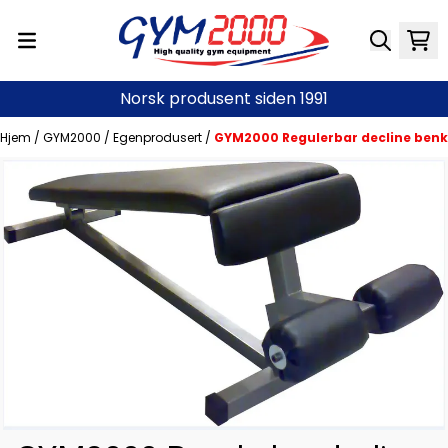
Hopp til innhold
Norsk produsent siden 1991
Hjem
/
GYM2000
/
Egenprodusert
/
GYM2000 Regulerbar decline benk