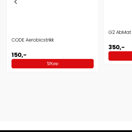
G2 AbMat
CODE Aerobicstrikk
350,-
150,-
Kjøp