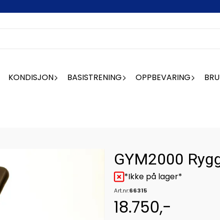
KONDISJON
BASISTRENING
OPPBEVARING
BRU
GYM2000 Rygg
*Ikke på lager*
Art.nr:
66315
18.750,-