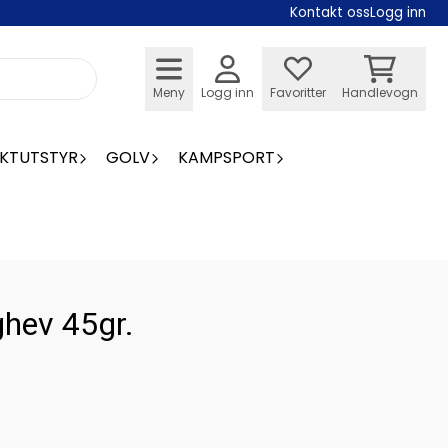
Kontakt oss
Logg inn
Meny
Logg inn
Favoritter
Handlevogn
KTUTSTYR
GOLV
KAMPSPORT
hev 45gr.