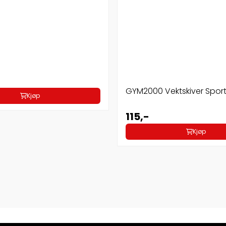
GYM2000 Vektskiver Spor
Kjøp
115,-
Kjøp