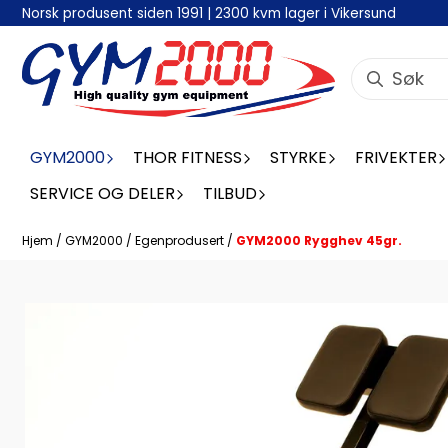
Norsk produsent siden 1991 | 2300 kvm lager i Vikersund
Hopp til innhold
GYM2000
THOR FITNESS
STYRKE
FRIVEKTER
SERVICE OG DELER
TILBUD
Hjem
/
GYM2000
/
Egenprodusert
/
GYM2000 Rygghev 45gr.