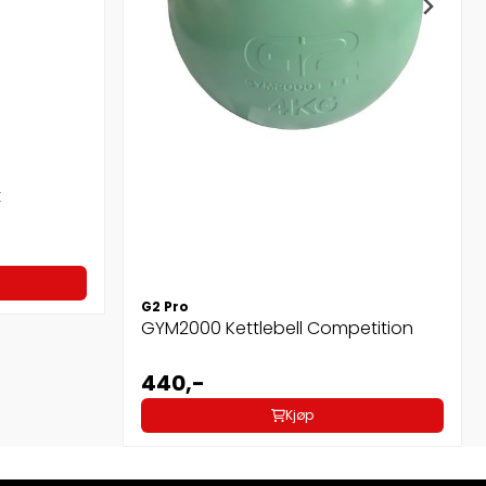
t
G2 Pro
GYM2000 Kettlebell Competition
440,-
Kjøp