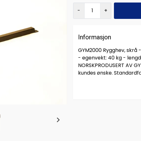
-
+
Informasjon
GYM2000 Rygghev, skrå - 
- egenvekt: 40 kg - leng
NORSKPRODUSERT AV GYM20
kundes ønske. Standardfa