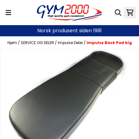
Hopp til innhold
Norsk produsent siden 1991
Hjem
/
SERVICE OG DELER
/
Impulse Deler
/
Impulse Back Pad big