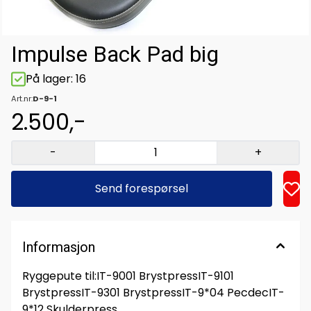
Impulse Back Pad big
På lager
: 16
Art.nr:
D-9-1
2.500,-
-
+
Send forespørsel
Informasjon
Ryggepute til:IT-9001 BrystpressIT-9101
BrystpressIT-9301 BrystpressIT-9*04 PecdecIT-
9*12 Skulderpress