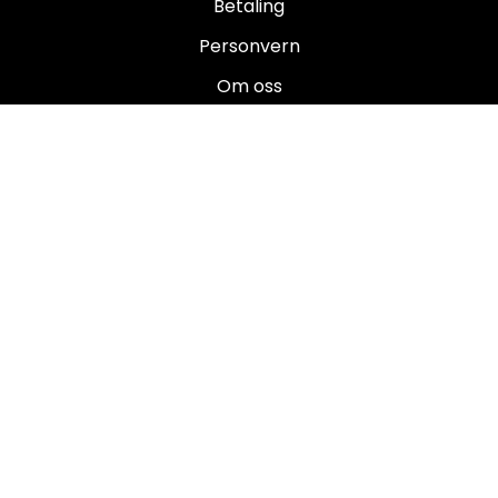
Betaling
Personvern
Om oss
Salgsbetingelser
Brukermanualer
Nyhetsbrev
Registrer deg for å motta nyheter og tilbud!
E-post
Registrer deg