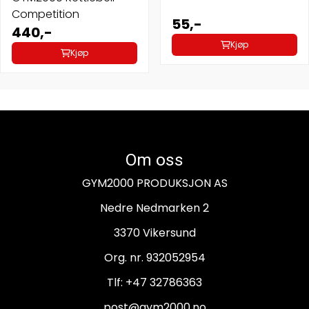
Competition
55,-
440,-
Kjøp
Kjøp
Om oss
GYM2000 PRODUKSJON AS
Nedre Nedmarken 2
3370 Vikersund
Org. nr. 932052954
Tlf:
+47 32786363
post@gym2000.no