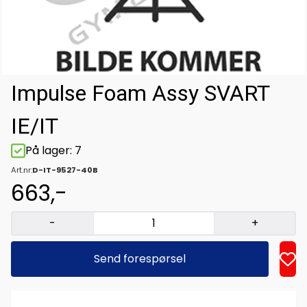
Impulse Foam Assy SVART
IE/IT
På lager
: 7
Art.nr:
D-IT-9527-40B
663,-
-
+
Send forespørsel