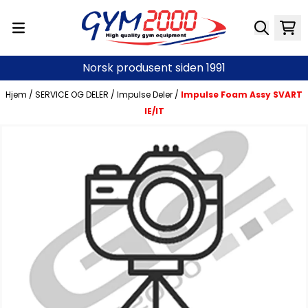
Hopp til innhold
Norsk produsent siden 1991
Hjem
/
SERVICE OG DELER
/
Impulse Deler
/
Impulse Foam Assy SVART
IE/IT