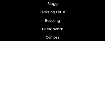
Blogg
Frakt og retur
Betaling
Personvern
Om oss
Salgsbetingelser
Brukermanualer
Nyhetsbrev
Registrer deg for å motta nyheter og tilbud!
E-post
Registrer deg