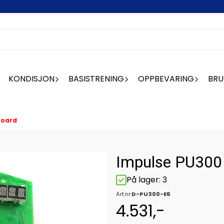
KONDISJON
BASISTRENING
OPPBEVARING
BRU
Board
Impulse PU300
På lager
: 3
Art.nr:
D-PU300-E6
4.531,-