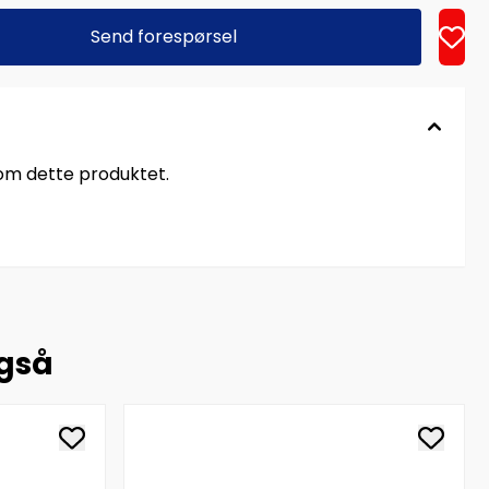
Send forespørsel
 om dette produktet.
også