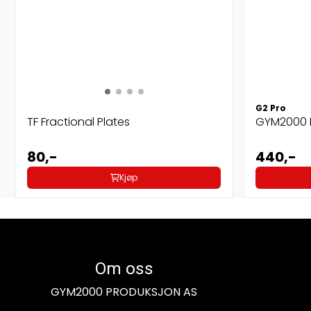
G2 Pro
TF Fractional Plates
GYM2000 K
80,-
440,-
Kjøp
Om oss
GYM2000 PRODUKSJON AS