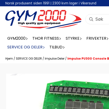
Norsk produsent siden 1991 | 2300 kvm lager i Vikersund
Hopp til innhold
GYM2000
THOR FITNESS
STYRKE
FRIVEKTER
SERVICE OG DELER
TILBUD
Hjem
/
SERVICE OG DELER
/
Impulse Deler
/
Impulse PU300 Console 