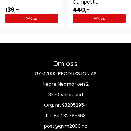
Competition
139,-
440,-
Kjøp
Kjøp
Om oss
GYM2000 PRODUKSJON AS
Nedre Nedmarken 2
3370 Vikersund
Org. nr. 932052954
Tlf:
+47 32786363
post@gym2000.no