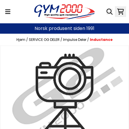
Hopp til innhold
Norsk produsent siden 1991
Hjem
/
SERVICE OG DELER
/
Impulse Deler
/
Inductance