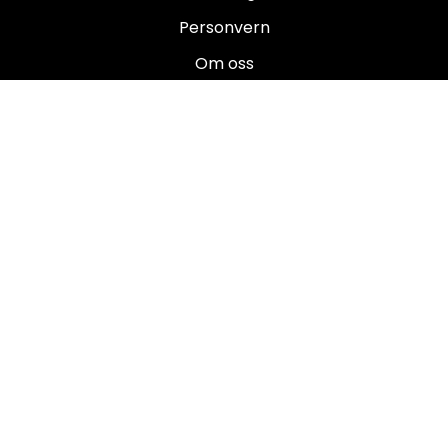
Personvern
Om oss
Salgsbetingelser
Brukermanualer
Nyhetsbrev
Registrer deg for å motta nyheter og tilbud!
E-post
Registrer deg