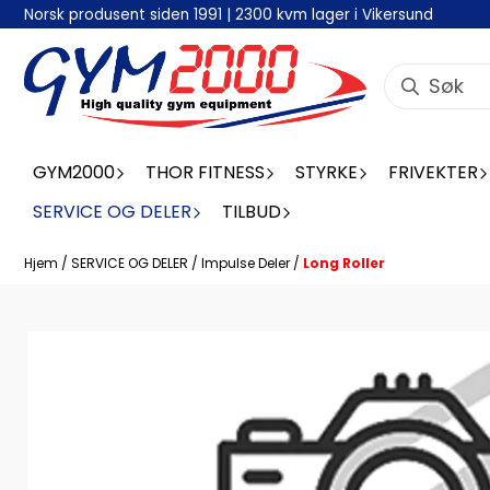
Norsk produsent siden 1991 | 2300 kvm lager i Vikersund
Hopp til innhold
GYM2000
THOR FITNESS
STYRKE
FRIVEKTER
SERVICE OG DELER
TILBUD
Hjem
/
SERVICE OG DELER
/
Impulse Deler
/
Long Roller