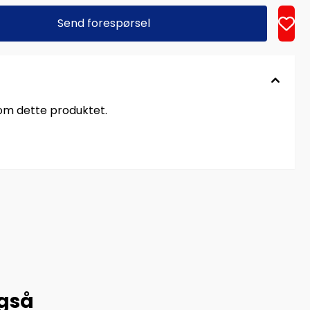
Send forespørsel
 om dette produktet.
også