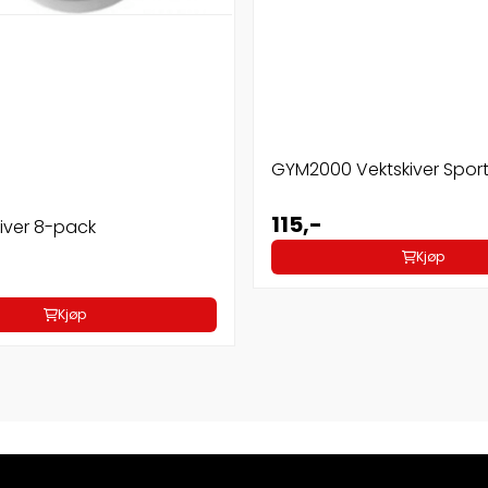
GYM2000 Vektskiver Spor
115,-
iver 8-pack
Kjøp
Kjøp