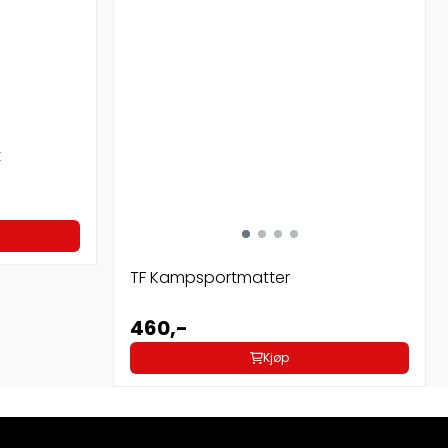
t
TF Kampsportmatter
460,-
Kjøp