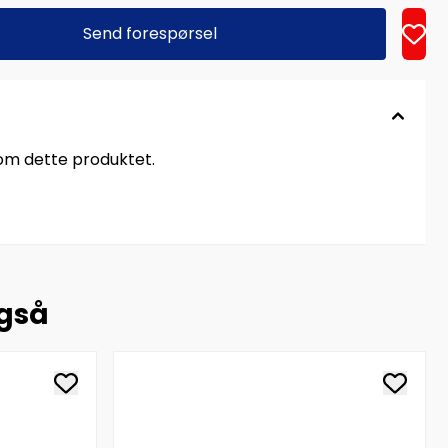
Send forespørsel
 om dette produktet.
også