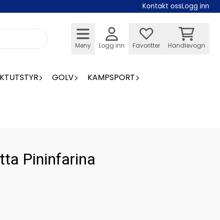
Kontakt oss
Logg inn
Meny
Logg inn
Favoritter
Handlevogn
KTUTSTYR
GOLV
KAMPSPORT
ta Pininfarina