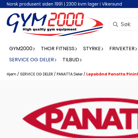
Norsk produsent siden 1991 | 2300 kvm lager i Vikersund
Hopp til innhold
GYM2000
THOR FITNESS
STYRKE
FRIVEKTER
SERVICE OG DELER
TILBUD
Hjem
/
SERVICE OG DELER
/
PANATTA Deler
/
Løpebånd Panatta Pinin