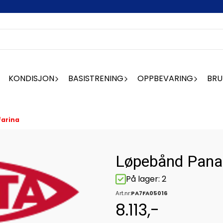
KONDISJON
BASISTRENING
OPPBEVARING
BRU
farina
Løpebånd Panat
På lager
: 2
Art.nr:
PA7FA05016
8.113,-