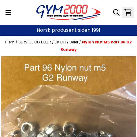
Hopp til innhold
Norsk produsent siden 1991
Hjem
/
SERVICE OG DELER
/
DK CITY Deler
/
Nylon Nut M5 Part 96 G2
Runway