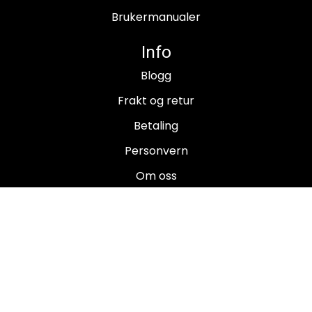
Brukermanualer
Info
Blogg
Frakt og retur
Betaling
Personvern
Om oss
Salgsbetingelser
Brukermanualer
Nyhetsbrev
Registrer deg for å motta nyheter og tilbud!
E-post