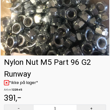
Nylon Nut M5 Part 96 G2
Runway
*Ikke på lager*
Art.nr:
122845
391,-
-
+