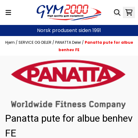
Hopp til innhold
Norsk produsent siden 1991
Hjem
/
SERVICE OG DELER
/
PANATTA Deler
/
Panatta pute for albue
benhev FE
Panatta pute for albue benhev
FE