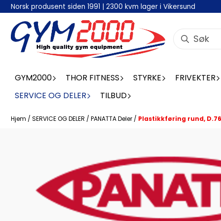
Norsk produsent siden 1991 | 2300 kvm lager i Vikersund
Hopp til innhold
GYM2000
THOR FITNESS
STYRKE
FRIVEKTER
SERVICE OG DELER
TILBUD
Hjem
/
SERVICE OG DELER
/
PANATTA Deler
/
Plastikkføring rund, D.7