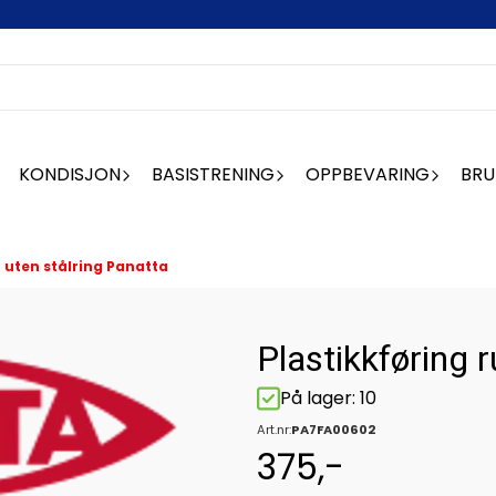
KONDISJON
BASISTRENING
OPPBEVARING
BRU
6 uten stålring Panatta
Plastikkføring 
På lager
: 10
Art.nr:
PA7FA00602
375,-