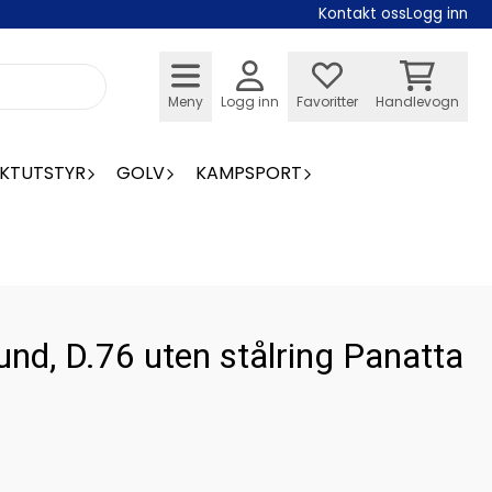
Kontakt oss
Logg inn
Meny
Logg inn
Favoritter
Handlevogn
KTUTSTYR
GOLV
KAMPSPORT
rund, D.76 uten stålring Panatta