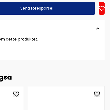
Send forespørsel
 om dette produktet.
også